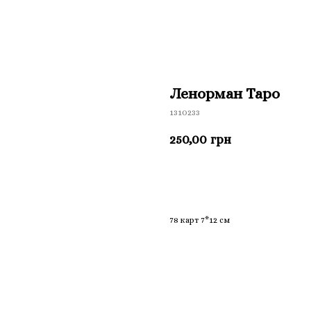
Ленорман Таро
1310233
250,00
грн
Приобрести
78 карт 7*12 см