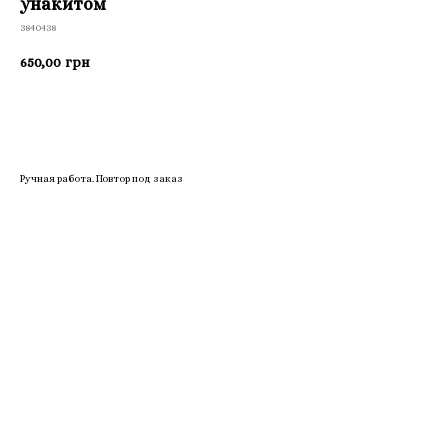
унакитом
3840438
650,00
грн
Приобрести
Ручная работа. Повтор под заказ