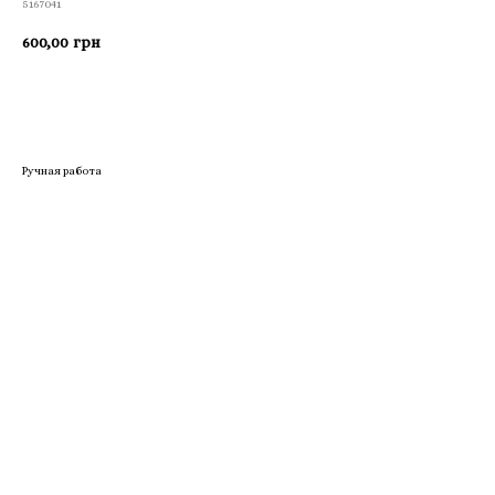
5167041
600,00
грн
Приобрести
Ручная работа