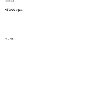
4397454
450,00
грн
Приобрести
450 грн