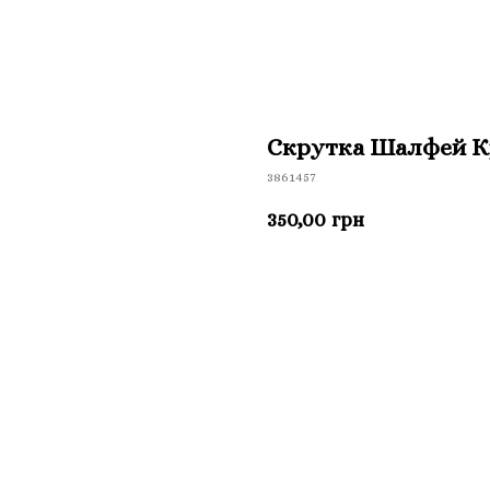
Скрутка Шалфей К
3861457
350,00
грн
Приобрести