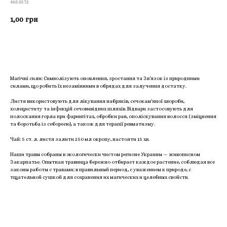
4653572
1,00
грн
Приобрести
Магічні сили: Символізують оновлення, зростання та Зв'язок із природними
силами, що робить їх незамінними в обрядах для залучення достатку.
Листя використовують для лікування набряків, сечокам'яної хвороби,
холециститу та інфекцій сечовивідних шляхів. Відвари застосовують для
полоскання горла при фарингітах, обробки ран, ополіскування волосся (зміцнення
та боротьба із себореєю), а також для терапії ревматизму.
Чай: 5 ст. л. листя залити 250 мл окропу, настояти 15 хв.
Наши травы собраны в экологически чистом регионе Украины — живописном
Закарпатье. Опытная травница бережно отбирает каждое растение, соблюдая все
законы работы с травами: в правильный период, с уважением к природе, с
тщательной сушкой для сохранения их магических и целебных свойств.