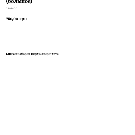
(большое)
2898400
750,00
грн
Приобрести
Книга в наборе в твердом переплете.