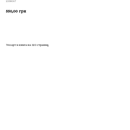
1338067
550,00
грн
Приобрести
78 карт и книга на 320 страниц