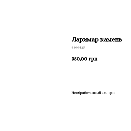
Ларимар камень
4399425
350,00
грн
Приобрести
Необработанный 350 грн.