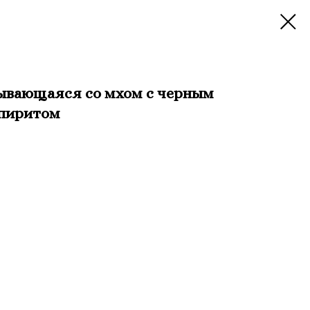
ывающаяся со мхом с черным
опиритом