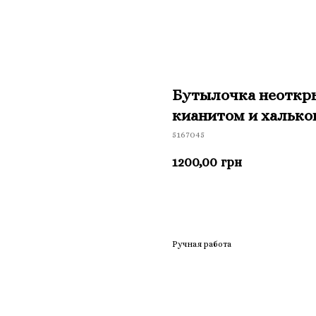
Бутылочка неоткр
кианитом и хальк
5167045
1200,00
грн
Приобрести
Ручная работа