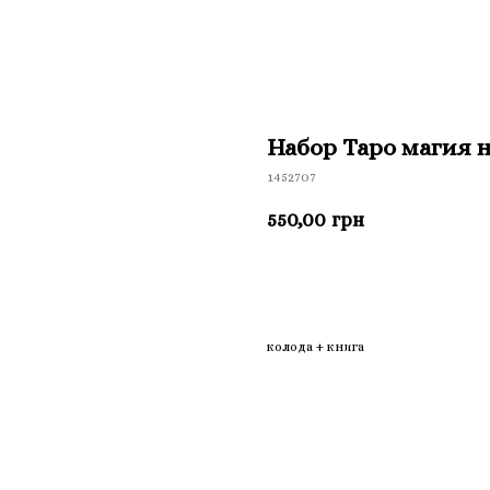
Набор Таро магия 
1452707
550,00
грн
Приобрести
колода + книга