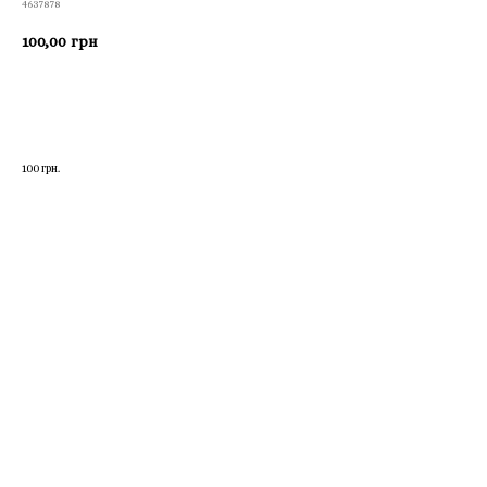
4637878
100,00
грн
Приобрести
100 грн.