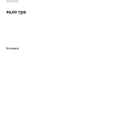
4955905
40,00
грн
Приобрести
Боченки