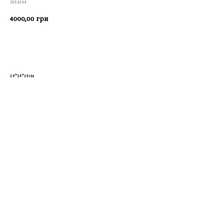
3151264
4000,00
грн
Приобрести
24*14*14см