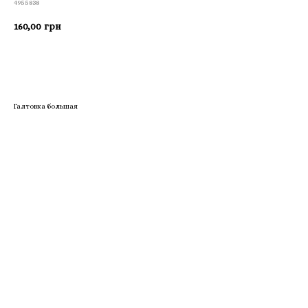
4955838
160,00
грн
Приобрести
Галтовка большая