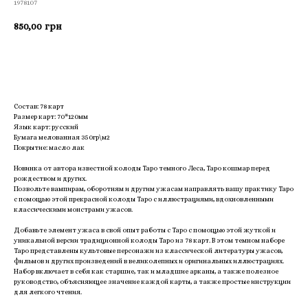
1978107
850,00
грн
Приобрести
Состав: 78 карт
Размер карт: 70*120мм
Язык карт: русский
Бумага мелованная 350гр\м2
Покрытие: масло лак
Новинка от автора известной колоды Таро темного Леса, Таро кошмар перед
рождеством и других.
Позвольте вампирам, оборотням и другим ужасам направлять вашу практику Таро
с помощью этой прекрасной колоды Таро с иллюстрациями, вдохновленными
классическими монстрами ужасов.
Добавьте элемент ужаса в свой опыт работы с Таро с помощью этой жуткой и
уникальной версии традиционной колоды Таро из 78 карт. В этом темном наборе
Таро представлены культовые персонажи из классической литературы ужасов,
фильмов и других произведений в великолепных и оригинальных иллюстрациях.
Набор включает в себя как старшие, так и младшие арканы, а также полезное
руководство, объясняющее значение каждой карты, а также простые инструкции
для легкого чтения.