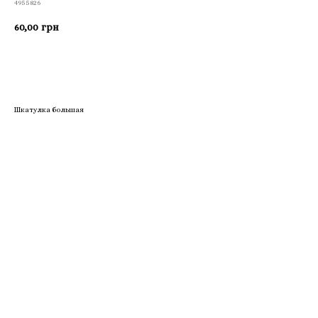
4955826
60,00
грн
Приобрести
Шкатулка большая