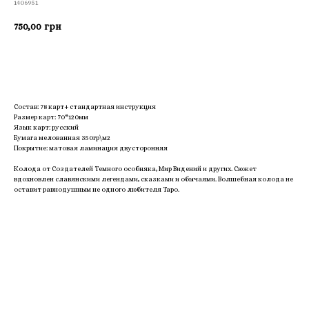
1406951
750,00
грн
Приобрести
Состав: 78 карт+ стандартная инструкция
Размер карт: 70*120мм
Язык карт: русский
Бумага мелованная 350гр\м2
Покрытие: матовая ламинация двусторонняя
Колода от Создателей Темного особняка, Мир Видений и других. Сюжет
вдохновлен славянскими легендами, сказками и обычаями. Волшебная колода не
оставит равнодушным не одного любителя Таро.