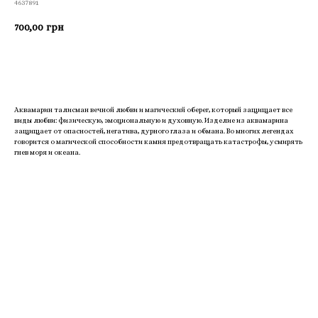
4637891
700,00
грн
Приобрести
Аквамарин талисман вечной любви и магический оберег, который защищает все
виды любви: физическую, эмоциональную и духовную. Изделие из аквамарина
защищает от опасностей, негатива, дурного глаза и обмана. Во многих легендах
говорится о магической способности камня предотвращать катастрофы, усмирять
гнев моря и океана.