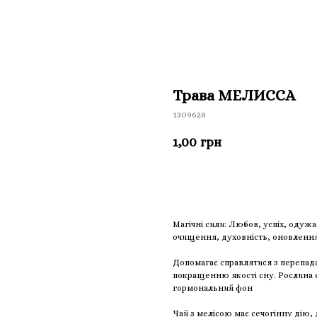
Трава МЕЛИССА
1309628
1,00
грн
Приобрести
Магічні сили: Любов, успіх, одужа
очищення, духовність, оновлення,
Допомагає справлятися з перепад
покращенню якості сну. Рослина 
гормональний фон
Чай з мелісою має сечогінну дію, 