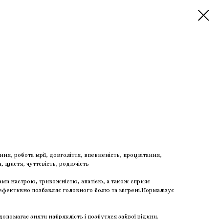
ння, робота мрії, довголіття, впевненість, процвітання,
 щастя, чуттєвість, родючість
ами настрою, тривожністю, апатією, а також сприяє
ефективно позбавляє головного болю та мігрені.Нормалізує
допомагає зняти набряклість і позбутися зайвої рідини.