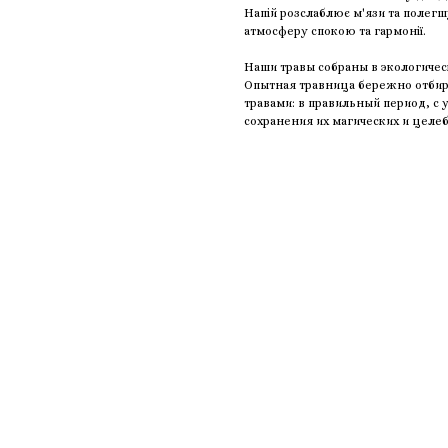
Напій розслаблює м'язи та полег
атмосферу спокою та гармонії.
Наши травы собраны в экологичес
Опытная травница бережно отбира
травами: в правильный период, с
сохранения их магических и целеб