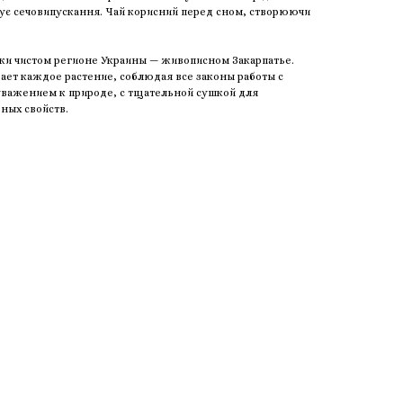
шує сечовипускання. Чай корисний перед сном, створюючи
ки чистом регионе Украины — живописном Закарпатье.
ет каждое растение, соблюдая все законы работы с
 уважением к природе, с тщательной сушкой для
ных свойств.