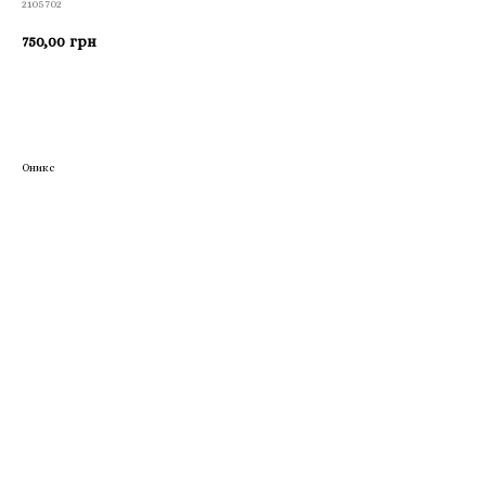
2105702
750,00
грн
Приобрести
Оникс