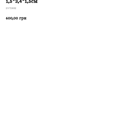
1,5*3,4*1,5см
2572832
600,00
грн
Приобрести