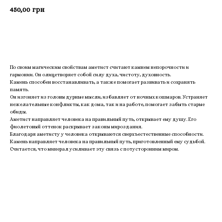
450,00
грн
Приобрести
По своим магическим свойствам аметист считают камнем непорочности и
гармонии. Он олицетворяет собой силу духа, чистоту, духовность.
Камень способен восстанавливать, а также помогает развивать и сохранять
память.
Он изгоняет из головы дурные мысли, избавляет от ночных кошмаров. Устраняет
нежелательные конфликты, как дома, так и на работе, помогает забыть старые
обиды.
Аметист направляет человека на правильный путь, открывает ему душу. Его
фиолетовый оттенок раскрывает законы мироздания.
Благодаря аметисту у человека открываются сверхъестественные способности.
Камень направляет человека на правильный путь, приготовленный ему судьбой.
Считается, что минерал усиливает эту связь с потусторонним миром.