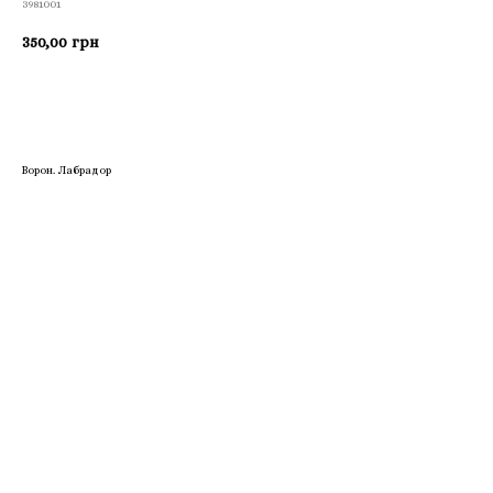
3981001
350,00
грн
Приобрести
Ворон. Лабрадор