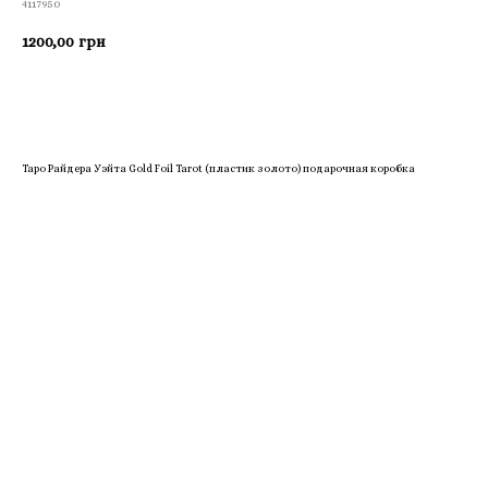
4117950
1200,00
грн
Приобрести
Таро Райдера Уэйта Gold Foil Tarot (пластик золото) подарочная коробка