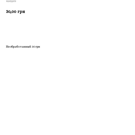
4641149
30,00
грн
Приобрести
Необработанный 30 грн