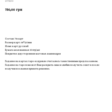
1978193
750,00
грн
Приобрести
Состав: 78 карт
Размер карт: 68*120мм
Язык карт: русский
Бумага мелованная 350гр\м2
Покрытие: двусторонняя матовая ламинация
Гадание на картах таро-издревле считались таинственным предсказанием.
Гадание на таро поможет Вам раскрыть смысл любви получить совет и после
получив послания принять решение.