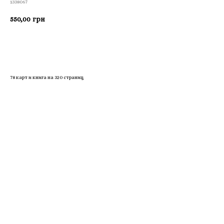
1338067
550,00
грн
Приобрести
78 карт и книга на 320 страниц