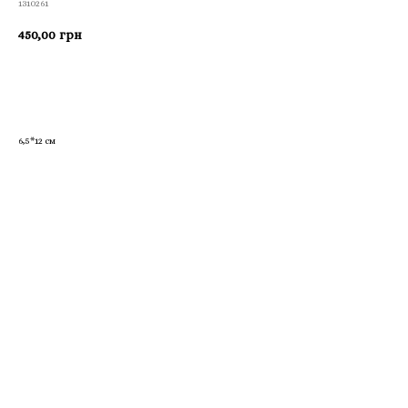
1310261
450,00
грн
Приобрести
6,5*12 см