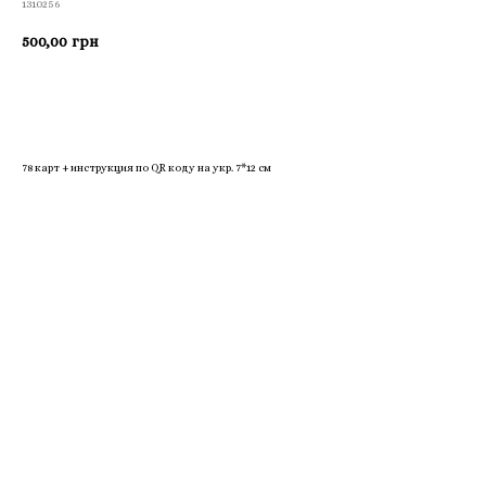
1310256
500,00
грн
Приобрести
78 карт + инструкция по QR коду на укр. 7*12 см