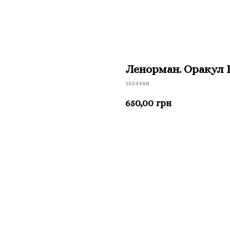
Ленорман. Оракул 
1654488
650,00
грн
Приобрести