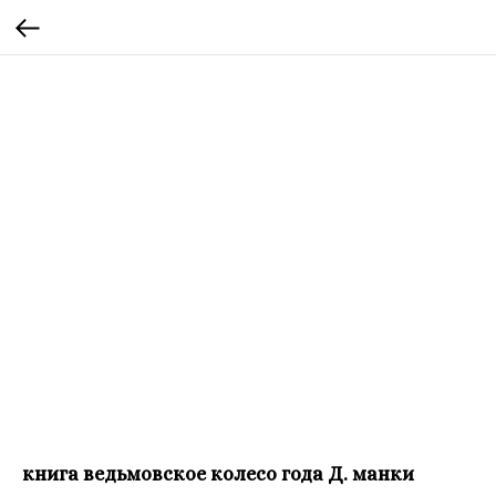
книга ведьмовское колесо года Д. манки