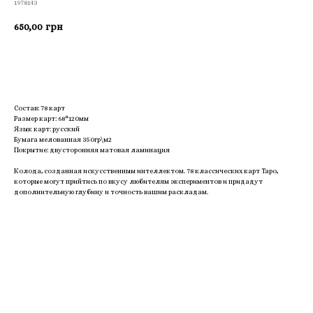
1978143
650,00
грн
Приобрести
Состав: 78 карт
Размер карт: 68*120мм
Язык карт: русский
Бумага мелованная 350гр\м2
Покрытие: двусторонняя матовая ламинация
Колода, созданная искусственным интеллектом. 78 классических карт Таро,
которые могут прийтись по вкусу любителям экспериментов и придадут
дополнительную глубину и точность вашим раскладам.