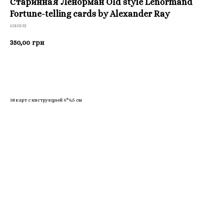
Старинная Ленорман Old style Lenormand
Fortune-telling cards by Alexander Ray
1310232
350,00
грн
Приобрести
38 карт с инструкцией 6*9,5 см