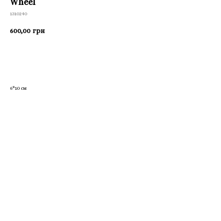
Wheel
1310240
600,00
грн
Приобрести
6*10 см