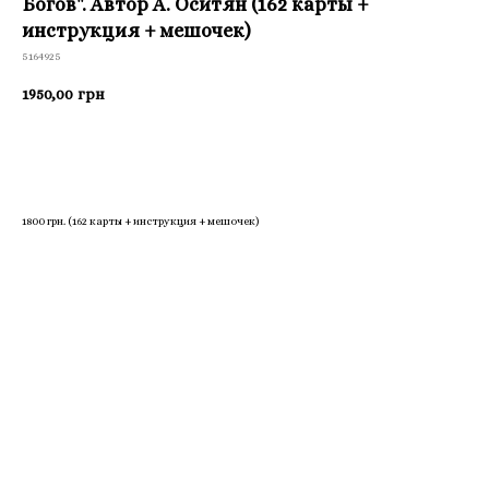
Богов". Автор А. Оситян (162 карты +
инструкция + мешочек)
5164925
1950,00
грн
Приобрести
1800 грн. (162 карты + инструкция + мешочек)