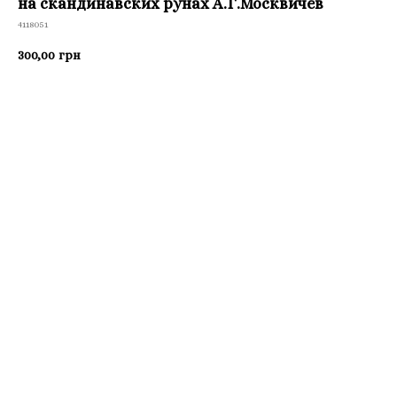
на скандинавских рунах А.Г.Москвичёв
4118051
300,00
грн
Приобрести