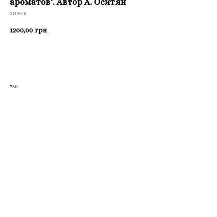
ароматов". Автор А. Оситян
3149948
1200,00
грн
Приобрести
780