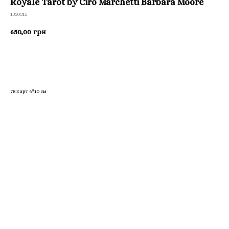
Royale Tarot by Ciro Marchetti Barbara Moore
1310315
650,00
грн
Приобрести
78 карт 6*10 см