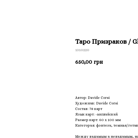
Таро Призраков / G
1310220
650,00
грн
Приобрести
Автор: Davide Corsi
Художник: Davide Corsi
Состав: 78 карт
Язык карт: -английский
Размер карт: 60 х 100 мм
Категория: фэнтези, темная/готи
Между видимым и невидимым, на 