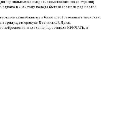
ция чернильных кошмаров, заимствованных со страниц
 однако в 2015 году колода была заброшена ради более
верглись каннибализму и были преобразованы в несколько
ны в грядущем оракуле Девиантной Луны.
пренебрежение, колода не переставала КРИЧАТЬ, и