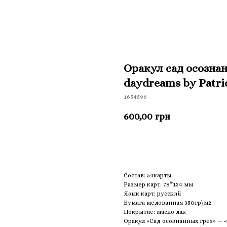
Оракул сад осознанн
daydreams by Patri
1654596
600,00
грн
Приобрести
Состав: 54карты
Размер карт: 78*134 мм
Язык карт: русский
Бумага мелованная 350гр\м2
Покрытие: масло лак
Оракул «Сад осознанных грез» — «