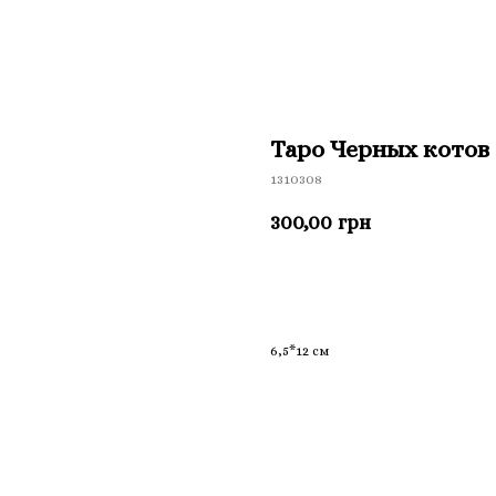
Таро Черных котов
1310308
300,00
грн
Приобрести
6,5*12 см