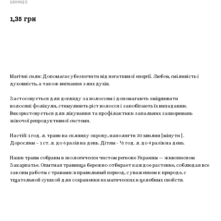
1309623
1,35
грн
Приобрести
Магічні сили: Допомагає убезпечити від негативної енергії. Любов, сміливість і
духовність, а також вигнання злих духів.
Застосовується для догляду за волоссям і допомагають зміцнювати
волосяні фолікули, стимулюють ріст волосся і запобігають їх випаданню.
Використовується для лікування та профілактики запальних захворювань
жіночої репродуктивної системи.
Настій: 1 год. л. трави на склянку окропу, наполягти 30 хвилин|мінути|.
Дорослим – 1 ст. л. до 6 разів на день. Дітям - ½ год. л. до 4 разів на день.
Наши травы собраны в экологически чистом регионе Украины — живописном
Закарпатье. Опытная травница бережно отбирает каждое растение, соблюдая все
законы работы с травами: в правильный период, с уважением к природе, с
тщательной сушкой для сохранения их магических и целебных свойств.