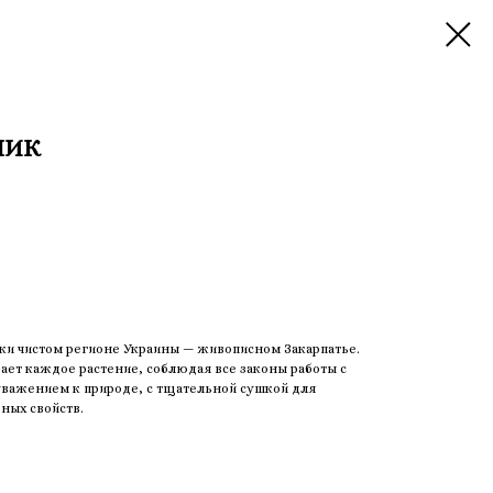
НИК
ки чистом регионе Украины — живописном Закарпатье.
ет каждое растение, соблюдая все законы работы с
 уважением к природе, с тщательной сушкой для
ных свойств.