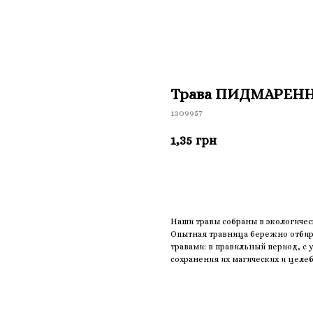
Трава ПИДМАРЕН
1309957
1,35
грн
Приобрести
Наши травы собраны в экологичес
Опытная травница бережно отбира
травами: в правильный период, с
сохранения их магических и целеб