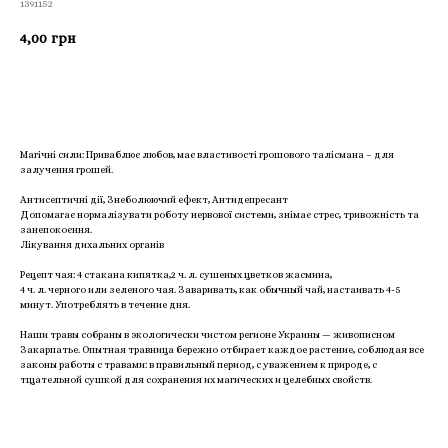
1391152
4,00
грн
Приобрести
Магічні сили: Приваблює любов, має властивості грошового талісмана – для
залучення грошей.
Антисептичні дії, Знеболюючий ефект, Антидепресант
Допомагає нормалізувати роботу нервової системи, знімає стрес, тривожність та
занепокоєння.
Лікування дихальних органів
Рецепт чая: 4 стакана кипятка,2 ч. л. сушеных цветков жасмина,
4 ч. л. черного или зеленого чая. Заваривать, как обычный чай, настаивать 4-5
минут. Употреблять в течение дня.
Наши травы собраны в экологически чистом регионе Украины — живописном
Закарпатье. Опытная травница бережно отбирает каждое растение, соблюдая все
законы работы с травами: в правильный период, с уважением к природе, с
тщательной сушкой для сохранения их магических и целебных свойств.