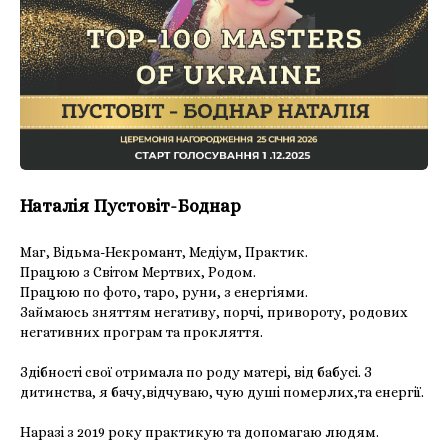
Наталія Пустовіт-Боднар
Маг, Відьма-Некромант, Медіум, Практик.
Працюю з Світом Мертвих, Родом.
Працюю по фото, таро, руни, з енергіями.
Займаюсь зняттям негативу, порчі, привороту, родових
негативних програм та прокляття.
Здібності свої отримала по роду матері, від бабусі. З
дитинства, я бачу,відчуваю, чую душі померлих,та енергії.
Наразі з 2019 року практикую та допомагаю людям.