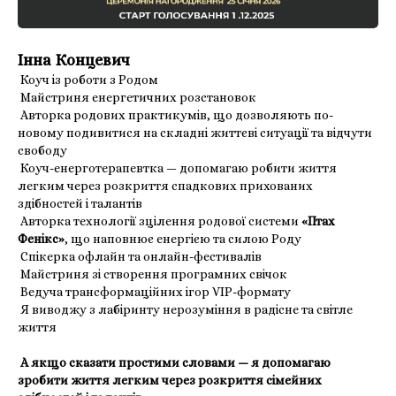
Інна Концевич
Коуч із роботи з Родом
Майстриня енергетичних розстановок
Авторка родових практикумів, що дозволяють по-
новому подивитися на складні життєві ситуації та відчути
свободу
Коуч-енерготерапевтка — допомагаю робити життя
легким через розкриття спадкових прихованих
здібностей і талантів
Авторка технології зцілення родової системи
«Птах
Фенікс»
, що наповнює енергією та силою Роду
Спікерка офлайн та онлайн-фестивалів
Майстриня зі створення програмних свічок
Ведуча трансформаційних ігор VIP-формату
Я виводжу з лабіринту нерозуміння в радісне та світле
життя
А якщо сказати простими словами — я допомагаю
зробити життя легким через розкриття сімейних