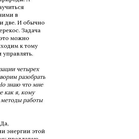
научиться
ними в
и две. И обычно
ерекос. Задача
 это можно
иходим к тому
 управлять.
изации четырех
оворим разобрать
Но знаю что мне
е как я, кому
 методы работы
Да,
ии энергии этой
ому предлагаю