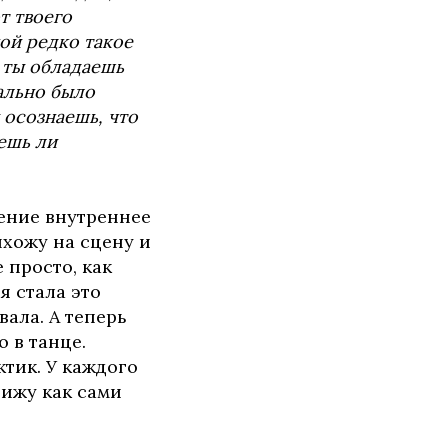
т твоего
ой редко такое
о ты обладаешь
ально было
 осознаешь, что
ешь ли
щение внутреннее
ыхожу на сцену и
 просто, как
я стала это
вала. А теперь
о в танце.
ктик. У каждого
вижу как сами