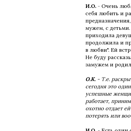
И.О.
- Очень люб
себя любить и р
предназначения,
мужем, с детьми
приходила девушк
продолжила и пр
в любви". Ей вс
Не буду рассказы
замужем и родил
О.К.
- Т.е. раскр
сегодня это один
успешные женщин
работает, прини
охотно отдает ей
потерять или воо
И.О.
- Есть один 