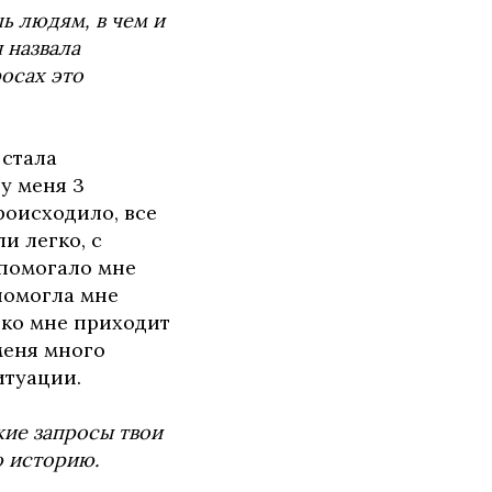
ь людям, в чем и
 назвала
осах это
 стала
 у меня 3
роисходило, все
и легко, c
 помогало мне
помогла мне
 ко мне приходит
 меня много
итуации.
кие запросы твои
 историю.