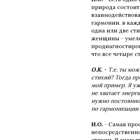
природа состоит 
взаимодействова
гармонии. в кажд
одна или две сти
женщины - умело
продиагностиров
что все четыре 
О.К.
- Т.е. ты мо
стихий? Тогда пр
мой пример. Я уж
не хватает энерг
нужно постоянно
по гармонизации
И.О.
- Самая прос
непосредственно
стихии. Я знаю ч