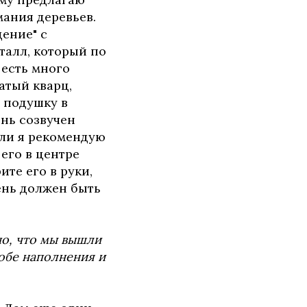
мания деревьев.
ение" с
талл, который по
 есть много
атый кварц,
 подушку в
ень созвучен
мли я рекомендую
его в центре
ите его в руки,
мень должен быть
но, что мы вышли
собе наполнения и