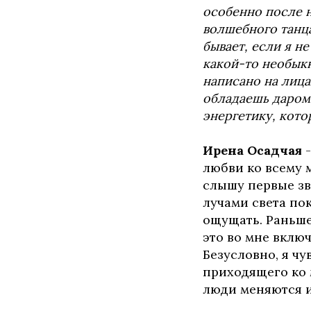
особенно после н
волшебного танца
бывает, если я н
какой-то необык
написано на лиц
обладаешь даром 
энергетику, кот
Ирена Осадчая
-
любви ко всему м
слышу первые зв
лучами света пок
ощущать. Раньше 
это во мне включ
Безусловно, я чу
приходящего ко 
люди меняются и