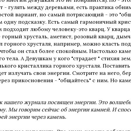
 - гулять между деревьями, есть практика обни
остой вариант, но самый потрясающий - это "общ
м одну подсказку. Есть самый гармоничный крис
 подходит любому человеку-это кварц. У кварца
 горный хрусталь, аметист, розовый кварц, дымч
л горного хрусталя, например, можно класть под
 чтобы он стал более спокойным. Настолько кам
 тела. А Девушкам у кого "страдает " стихия зе
ького кристаллика горного хрусталя. Поставить 
ет излучать свои энергии. Смотрите на него, бер
через прикосновения - "общайтесь" с ним. Но ка
к нашего журнала посвящен энергии. Это волшеб
ему. Мы говорим сейчас об энергии камней. И спо
ей энергии через камень.