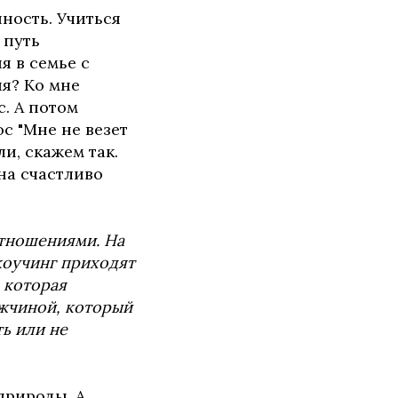
ность. Учиться
 путь
я в семье с
ия? Ко мне
с. А потом
с "Мне не везет
и, скажем так.
на счастливо
отношениями. На
коучинг приходят
 которая
ужчиной, который
ть или не
 природы. А