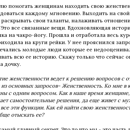
лю помогать женщинам находить свою женствен
адоваться каждому мгновению. Выходить на свой
 раскрывать свои таланты, налаживать отношени
. Это все связанные вещи. Вдохновляющая истор
а на чакро-йогу. Прошла и отработала весь кур
иходила на круги рейки. У нее прояснился запро
тречались молодые люди которые ее недооценивал
вать всю ее историю. Скажу только что сейчас о
а дочку.
ытие женственности ведет к решению вопросов с 
 из основных запросов- Женственность. Ко мне в 
ы c одним вопросом. Как в наше время женщине,
мает самостоятельные решения, да еще живет с м
 все эти функции. Как ей найти свою женственнос
бще отыскать ее?
самый главный секрет. Это то что мы - это часть