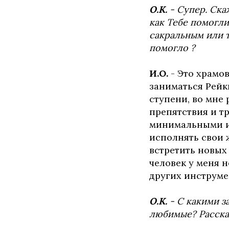
О.К.
- Супер. Ска
как Тебе помогли 
сакральным или т
помогло ?
И.О.
- Это храмов
заниматься Рейки
ступени, во мне 
препятствия и т
минимальными ил
исполнять свои 
встретить новых 
человек у меня н
других инструме
О.К.
- С какими з
любимые? Расска