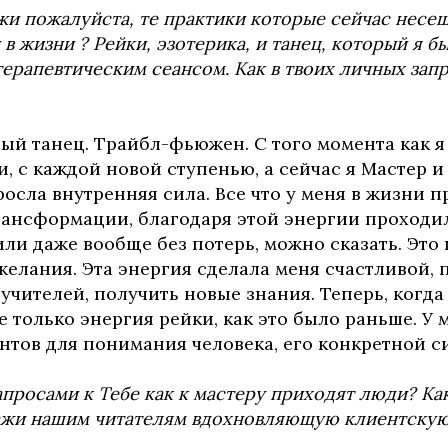
жи пожалуйста, те практики которые сейчас несеш
в жизни ? Рейки, эзотерика, и танец, который я бы
ерапевтическим сеансом. Как в твоих личных запр
ый танец. Трайбл-фьюжен. С того момента как я
, c каждой новой ступенью, а сейчас я Мастер и
росла внутренняя сила. Все что у меня в жизни п
рансформации, благодаря этой энергии проходил
и даже вообще без потерь, можно сказать. Это
желания. Эта энергия сделала меня счастливой, 
учителей, получить новые знания. Теперь, когда
е только энергия рейки, как это было раньше. У
нтов для понимания человека, его конкретной с
апросами к Тебе как к мастеру приходят люди? Ка
жи нашим читателям вдохновляющую клиентскую