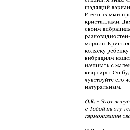
щадящий вариант
И есть самый пр
кристаллами. Да
своим вибрациям
разновидностей-
морион. Кристал
коляску ребенку
вибрациям нашего
начинать с мален
квартиры. Он буд
чувствуйте его 
натуральным.
О.К.
- Этот выпус
с Тобой на эту т
гармонизации сво