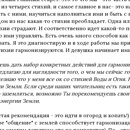
из четырех стихий. и самое главное в нас- это 
ть с ними, научиться наполняться ими и быть с 
ом из нас какая-то стихия преобладает. Одна ил
хии страдают. И соответственно идет какой-то п
 ими управлять. Есть очень много способов как
ать. Я это диагностирую и в ходе работы мы пр
стихии гармонизируются. И девушка начинает ими
жешь дать набор конкретных действий для гармон
едлагаю для наглядности того, о чем мы сейчас г
езнаю что у меня все ок со стихией Воды и Огня. 
ии Земли. Если среди наших читательниц есть таки
 заземляться, возможно Ты порекомендуешь свои
 энергии Земли.
тая рекомендация - это идти в огород и копать!) 
е "общение" с землей способствует гармонизац
то многим девушкам это не понравится). По - эт