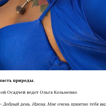
часть природы.
ой Осадчей ведет Ольга Козьменко
- Добрый день, Ирена. Мне очень приятно тебя вид