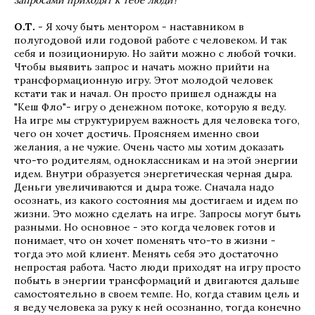
О.Т.
- Я хочу быть ментором - наставником в
полугодовой или годовой работе с человеком. И так
себя и позиционирую. Но зайти можно с любой точки.
Чтобы выявить запрос и начать можно прийти на
трансформационную игру. Этот молодой человек
кстати так и начал. Он просто пришел однажды на
"Кеш Фло"- игру о денежном потоке, которую я веду.
На игре мы структурируем важность для человека того,
чего он хочет достичь. Проясняем именно свои
желания, а не чужие. Очень часто мы хотим доказать
что-то родителям, одноклассникам и на этой энергии
идем. Внутри образуется энергетическая черная дыра.
Деньги увеличиваются и дыра тоже. Сначала надо
осознать, из какого состояния мы достигаем и идем по
жизни. Это можно сделать на игре. Запросы могут быть
разными. Но основное - это когда человек готов и
понимает, что он хочет поменять что-то в жизни -
тогда это мой клиент. Менять себя это достаточно
непростая работа. Часто люди приходят на игру просто
побыть в энергии трансформаций и двигаются дальше
самостоятельно в своем темпе. Но, когда ставим цель и
я веду человека за руку к ней осознанно, тогда конечно