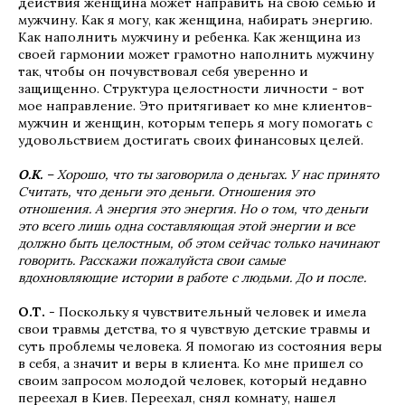
действия женщина может направить на свою семью и
мужчину. Как я могу, как женщина, набирать энергию.
Как наполнить мужчину и ребенка. Как женщина из
своей гармонии может грамотно наполнить мужчину
так, чтобы он почувствовал себя уверенно и
защищенно. Структура целостности личности - вот
мое направление. Это притягивает ко мне клиентов-
мужчин и женщин, которым теперь я могу помогать с
удовольствием достигать своих финансовых целей.
О.К.
– Хорошо, что ты заговорила о деньгах. У нас принято
Считать, что деньги это деньги. Отношения это
отношения. А энергия это энергия. Но о том, что деньги
это всего лишь одна составляющая этой энергии и все
должно быть целостным, об этом сейчас только начинают
говорить. Расскажи пожалуйста свои самые
вдохновляющие истории в работе с людьми. До и после.
О.Т.
- Поскольку я чувствительный человек и имела
свои травмы детства, то я чувствую детские травмы и
суть проблемы человека. Я помогаю из состояния веры
в себя, а значит и веры в клиента. Ко мне пришел со
своим запросом молодой человек, который недавно
переехал в Киев. Переехал, снял комнату, нашел