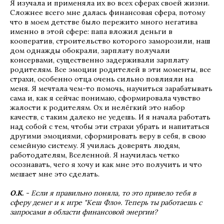
Я изучала и применяла их во всех сферах своей жизни.
Сложнее всего мне далась финансовая сфера, потому
что в моем детстве было пережито много негатива
именно в этой сфере: папа вложил деньги в
кооператив, строительство которого заморозили, наш
дом однажды обокрали, зарплату получали
консервами, существенно задерживали зарплату
родителям. Все эмоции родителей в эти моменты, все
страхи, особенно отца очень сильно повлияли на
меня. Я мечтала чем-то помочь, научиться зарабатывать
сама и, как я сейчас понимаю, сформировала чувство
жалости к родителям. Ох и нелёгкий это набор
качеств, с таким далеко не уедешь. И я начала работать
над собой с тем, чтобы эти страхи убрать и напитаться
другими эмоциями, сформировать веру в себя, в свою
семейную систему. Я училась доверять людям,
работодателям, Вселенной. Я научилась четко
осознавать, чего я хочу и как мне это получить и что
мешает мне это сделать.
О.К.
- Если я правильно поняла, то это привело тебя в
сферу денег и к игре "Кеш Фло». Теперь ты работаешь с
запросами в области финансовой энергии?