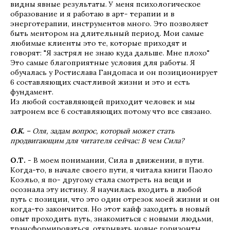
видны явные результаты. У меня психологическое
образование и я работаю в арт- терапии и в
энерготерапии, инструментов много. Это позволяет
быть ментором на длительный период. Мои самые
любимые клиенты это те, которые приходят и
говорят: "Я застрял не знаю куда дальше. Мне плохо"
Это самые благоприятные условия для работы. Я
обучалась у Ростислава Гандопаса и он позиционирует
6 составляющих счастливой жизни и это и есть
фундамент.
Из любой составляющей приходит человек и мы
затронем все 6 составляющих потому что все связано.
О.К.
– Оля, задам вопрос, который может стать
продвигающим для читателя сейчас: В чем Сила?
О.Т.
- В моем понимании, Сила в движении, в пути.
Когда-то, в начале своего пути, я читала книги Паоло
Коэльо, я по- другому стала смотреть на вещи и
осознала эту истину. Я научилась входить в любой
путь с позиции, что это один отрезок моей жизни и он
когда-то закончится. Но этот кайф заходить в новый
опыт проходить путь, знакомиться с новыми людьми,
трансформироваться, открывать новые горизонты,