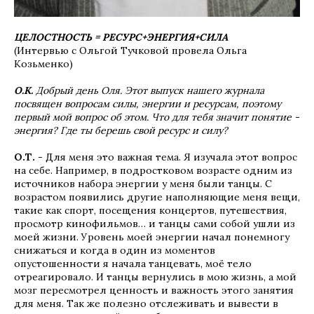
ЦЕЛОСТНОСТЬ = РЕСУРС+ЭНЕРГИЯ+СИЛА
(Интервью с Ольгой Тучковой провела Ольга
Козьменко)
О.К.
Добрый день Оля. Этот выпуск нашего журнала
посвящен вопросам силы, энергии и ресурсам, поэтому
первый мой вопрос об этом. Что для тебя значит понятие -
энергия? Где ты берешь свой ресурс и силу?
О.Т.
- Для меня это важная тема. Я изучала этот вопрос
на себе. Например, в подростковом возрасте одним из
источников набора энергии у меня были танцы. С
возрастом появились другие наполняющие меня вещи,
такие как спорт, посещения концертов, путешествия,
просмотр кинофильмов… и танцы сами собой ушли из
моей жизни. Уровень моей энергии начал понемногу
снижаться и когда в один из моментов
опустошенности я начала танцевать, моё тело
отреагировало. И танцы вернулись в мою жизнь, а мой
мозг пересмотрел ценность и важность этого занятия
для меня. Так же полезно отслеживать и вывести в