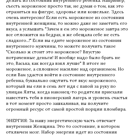
делать из состояния внутреннего ребенка. Например,
съесть мороженое просто так, не думая о том, как это
отразиться на фигуре, здоровье или кошельке. Здесь
очень интересно! Если есть мороженое из состояния
внутренней женщины, то можно даже не заметить его
вкуса, а услышать "Зачем я ем это мороженое завтра это
все отложится на бедрах, я же обещала себе не есть
сладкого...!" Если вы едите мороженое из состояния
внутреннего мужчины, то можете получить такое
"Сколько ж стоит это мороженое? Впустую
потраченные деньги! И вообще надо было брать не
это, Васька, как всегда взял лучше" В итоге не
мороженое, а сплошное насилие над организмом. Но
если Вам удастся войти в состояние внутреннего
ребенка, буквально ощутить тот вкус мороженого,
который вы ели в семь лет идя с папой за руку по
улицам Ялты, когда наконец-то родители приехали
навестить тебя в пионерский лагерь и уровень счастья
в тот момент просто зашкаливал, вы получите
огромный ресурс от самой простой порции пломбира.
ЭНЕРГИЯ: За нашу энергетическую часть отвечает
внутренняя Женщина. Это то состояние, в котором
отключен мозг. Набор энергии идет из состояния