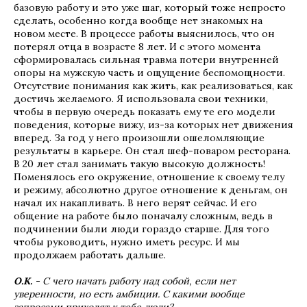
базовую работу и это уже шаг, который тоже непросто
сделать, особенно когда вообще нет знакомых на
новом месте. В процессе работы выяснилось, что он
потерял отца в возрасте 8 лет. И с этого момента
сформировалась сильная травма потери внутренней
опоры на мужскую часть и ощущение беспомощности.
Отсутствие понимания как жить, как реализоваться, как
достичь желаемого. Я использовала свои техники,
чтобы в первую очередь показать ему те его модели
поведения, которые вижу, из-за которых нет движения
вперед. За год у него произошли ошеломляющие
результаты в карьере. Он стал шеф-поваром ресторана.
В 20 лет стал занимать такую высокую должность!
Поменялось его окружение, отношение к своему телу
и режиму, абсолютно другое отношение к деньгам, он
начал их накапливать. В него верят сейчас. И его
общение на работе было поначалу сложным, ведь в
подчинении были люди гораздо старше. Для того
чтобы руководить, нужно иметь ресурс. И мы
продолжаем работать дальше.
О.К.
- С чего начать работу над собой, если нет
уверенности, но есть амбиции. С какими вообще
запросами приходят к тебе люди?