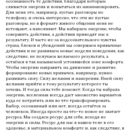
осознанность те действия, благодаря которым
сливается энергия и попытаться их минимизировать.
Для меня это, например, пустые разговоры по
телефону, и очень интересно, что эти же пустые
разговоры, но в формате живого общения меня не
истощают, а наполняют. Мы набираем энергию, чтобы
совершить действия, а действия приводят нас к
результату. И часто из-за подсознательного чувства
страха, блоков и убеждений мы совершаем привычные
действия и не развиваем новые модели поведения, как
следствие, не получаем желаемого результата, а
остаёмся в так называемой устоявшейся зоне комфорта.
Чтобы энергию направить на движение и развитие,
формирование новых привычек, например, нужно
развивать силу. Силу желания и намерения. Имей силу
желания прийти к тому результату которого ты
хочешь. И тогда сила тебе поможет. Когда ты набрала
энергию, вселенная всегда даст множество вариантов
куда ее потратить или во что трансформировать.
Выбор, осознанный или нет, всегда остаётся за
человеком. Иногда просто на что-то новое не хватает
ресурса. Мы создаем ресурс для себя, исходя из
энергии и силы. Ресурс для нас в нашем теле в его
здоровье, в материальном комфорте и, как следствие, в